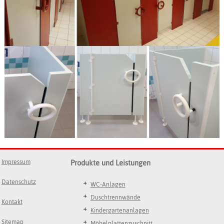
Impressum
Produkte und Leistungen
Datenschutz
WC-Anlagen
Duschtrennwände
Kontakt
Kindergartenanlagen
Sitemap
Möbelplattenzuschnitt